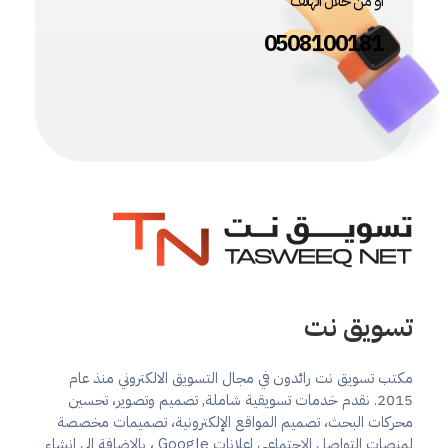
او من خلال الهاتف
0508100181
تسويق نت
تسويق الكتروني, حملات واعلانات ممولة على منصات التواصل الاجتماعي, تصميم مواقع
تسويق نت
مكتب تسويق نت رائدون في مجال التسويق الالكتروني منذ عام
2015. نقدم خدمات تسويقية شاملة, تصميم وتصوير، تحسين
محركات البحث، تصميم المواقع الإلكترونية، تصميمات مخصصة
لمنصات التواصل الاجتماعي اعلانات Google ، بالإضافة إلى إنشاء