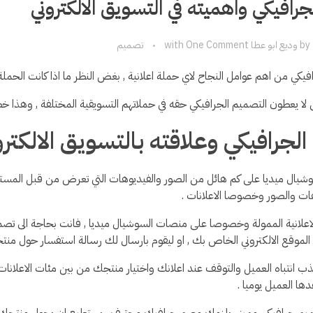
رافيكي واهميته في التسويق الالكتروني
by
وديع ابو عطا
One Comment
with
تصميم
فيكي من اهم عوامل النجاح لاي حملة اعلانية , بغض النظر ما اذا كانت الحملة ال
 لا يعطون التصميم الجرافيكي حقه في حملاتهم التسويقية المختلفة , وهذا خطأ 
لجرافيكي وعلاقته بالتسويق الالكترو
يال ميديا على كم هائل من الصور والفيديوهات التي تعرض من قبل المست
ت والصور وخصوصا الاعلانات .
اعلانية الممولة وخصوصا على منصات السوشيال ميديا , فانت بحاجة الى تصمي
ى الموقع الالكتروني الخاص بك , او ليقوم بارسال لك رسالة استفسار حول من
 انتباه العميل والتوقف عند اعلانك واختيار منتجك من بين مئات الاعلانات
دها العميل يوميا .
م جرافيكي مميز , يلزمك مصم جرافيك محترف , يستطيع ان يحول منتجك ا