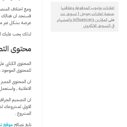
اعلانات يوتيوب المدفوعة وعلاقتها
ومع اختلاف المنصات
بمنصة اعلانات جوجل | تسويق نت
فستجد ان هنالك عد
على
المؤثرين influencers والمشهاير
عرضه بشكل غير منا
في التسويق الالكتروني
لذلك يجب عليك ان
محتوى التصم
المحتوى الكتابي عل
للمحتوى الموجود ع
ان المحتوى المميز 
الاعلانية , واستع
ان التصميم الجرافي
الاولي لمشروعك لدى
المشروع .
تابع نصائح
موقع ت