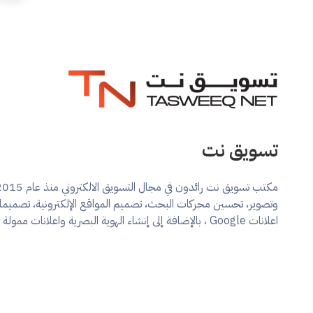
تسويق نت
تسويق الكتروني, حملات واعلانات ممولة على منصات التواصل الاجتماعي, تصميم مواقع
تسويق نت
وتصوير، تحسين محركات البحث، تصميم المواقع الإلكترونية، تصم
اعلانات Google ، بالإضافة إلى إنشاء الهوية البصرية واعلانات ممولة على السوشيال ميديا.