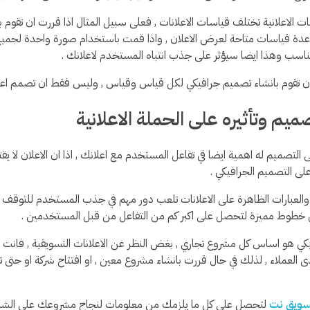
 الاعلانية تختلف قياسات الاعلانات , فعلى سبيل المثال اذا قررت ان تقوم با
ة قياسات متاحة لعرض الاعلان , واذا قمت باستخدام صورة واحدة لجميع ا
سب وهذا ايضا سيؤثر على جذب انتباه المستخدم لاعلانك .
 تقوم بانشاء تصميم جرافيكي لكل قياس وقياس , وليس فقط ان تصمم اعل
يم وتأثيره على الحملة الاعلانية
ى التصميم له اهمية ايضا في تفاعل المستخدم مع اعلانك , اذا ان الاعلان لا ي
لى التصميم الجرافيكي .
والعبارات الظاهرة على الاعلانات تلعب دور مهم في جذب المستخدم للتوقف عن
مل خطوط مميزة لتحصل على اكبر كم من التفاعل من قبل المستخدمين .
كي هو اساس كل مشروع تجاري , بغض النظر عن الاعلانات التسويقية , فانت بح
 العملاء , لذلك في حال قررت بانشاء مشروع معين , او افتتاح شركة او حتى ت
سويق نت
لتحصل على كل ما يلزمك من معلومات لنجاح مشروعك على الشبكة ا