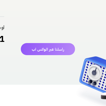
او 
1
راسلنا عبر الواتس اب