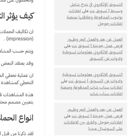
التسويق الإلكتروني في شرح شامل
وبسيط | تسويق نت
على
اعلانات
كيف يؤثر ال
يوتيوب المدفوعة وعلاقتها بمنصة
اعلانات جوجل
ان تكاليف الحملات
(impression) .
العمل عن بعد والعمل الحر وظهور
فرص عمل جديدة | تسويق نت
على
ويتم حسب المشاهدا
التسويق الالكتروني معلومات تسويقية
وادوات عن التسويق
وقد يعتقد البعض ان
التسويق الالكتروني معلومات تسويقية
ان عملية تخطي المن
وادوات عن التسويق | تسويق نت
على
التخطي كمشاهدة . 
اعلانات سناب شات المدفوعة ومنصة
اعلانات سناب شات
هذة المشاهدات قد 
بتعيين مصمم محتر
العمل عن بعد والعمل الحر وظهور
انواع الحمل
فرص عمل جديدة | تسويق نت
على
اعلانات جوجل والفرق بين الاعلانات
على السوشيال ميديا
لقد ذكرنا من قبل 