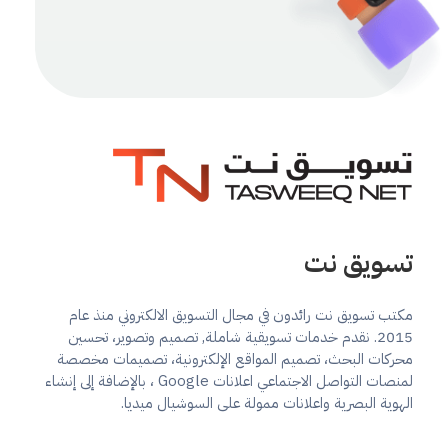
تسويق نت
تسويق الكتروني, حملات واعلانات ممولة على منصات التواصل الاجتماعي, تصميم مواقع
تسويق نت
مكتب تسويق نت رائدون في مجال التسويق الالكتروني منذ عام
2015. نقدم خدمات تسويقية شاملة, تصميم وتصوير، تحسين
محركات البحث، تصميم المواقع الإلكترونية، تصميمات مخصصة
لمنصات التواصل الاجتماعي اعلانات Google ، بالإضافة إلى إنشاء
الهوية البصرية واعلانات ممولة على السوشيال ميديا.