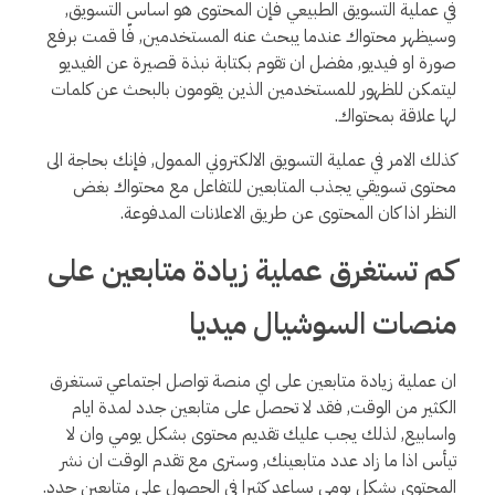
في عملية التسويق الطبيعي فإن المحتوى هو اساس التسويق,
وسيظهر محتواك عندما يبحث عنه المستخدمين, فّا قمت برفع
صورة او فيديو, مفضل ان تقوم بكتابة نبذة قصيرة عن الفيديو
ليتمكن للظهور للمستخدمين الذين يقومون بالبحث عن كلمات
لها علاقة بمحتواك.
كذلك الامر في عملية التسويق الالكتروني الممول, فإنك بحاجة الى
محتوى تسويقي يجذب المتابعين للتفاعل مع محتواك بغض
النظر اذا كان المحتوى عن طريق الاعلانات المدفوعة.
كم تستغرق عملية زيادة متابعين على
منصات السوشيال ميديا
ان عملية زيادة متابعين على اي منصة تواصل اجتماعي تستغرق
الكثير من الوقت, فقد لا تحصل على متابعين جدد لمدة ايام
واسابيع, لذلك يجب عليك تقديم محتوى بشكل يومي وان لا
تيأس اذا ما زاد عدد متابعينك, وسترى مع تقدم الوقت ان نشر
المحتوى بشكل يومي يساعد كثيرا في الحصول على متابعين جدد.