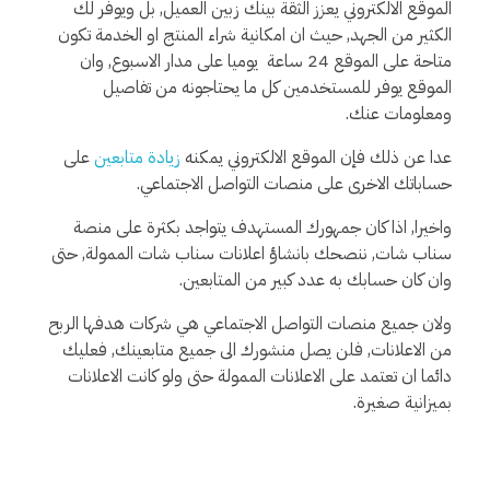
الموقع الالكتروني يعزز الثقة بينك زبين العميل, بل ويوفر لك
الكثير من الجهد, حيث ان امكانية شراء المنتج او الخدمة تكون
متاحة على الموقع 24 ساعة يوميا على مدار الاسبوع, وان
الموقع يوفر للمستخدمين كل ما يحتاجونه من تفاصيل
ومعلومات عنك.
عدا عن ذلك فإن الموقع الالكتروني يمكنه
زيادة متابعين
على
حساباتك الاخرى على منصات التواصل الاجتماعي.
واخيرا, اذا كان جمهورك المستهدف يتواجد بكثرة على منصة
سناب شات, ننصحك بانشاؤ اعلانات سناب شات الممولة, حتى
وان كان حسابك به عدد كبير من المتابعين.
ولان جميع منصات التواصل الاجتماعي هي شركات هدفها الربح
من الاعلانات, فلن يصل منشورك الى جميع متابعينك, فعليك
دائما ان تعتمد على الاعلانات الممولة حتى ولو كانت الاعلانات
بميزانية صغيرة.